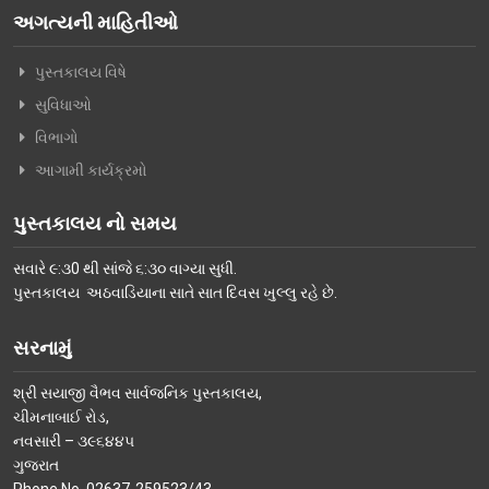
અગત્યની માહિતીઓ
વિશિષ્ટ મુલાકાતીઓ
પુસ્તકાલય વિષે
અમારો પરિવાર
સુવિધાઓ
વર્તમાન કારોબારી સમિતિ
વિભાગો
ટ્રસ્ટી મંડળના સભ્યશ્રીઓ
આગામી કાર્યક્રમો
કર્મચારીગણ
પુસ્તકાલય નો સમય
ભૂતપૂર્વ હોદ્દેદારો
સવારે ૯:૩0 થી સાંજે ૬:૩૦ વાગ્યા સુધી.
સભ્યપદ-નીતિ નિયમો
પુસ્તકાલય અઠવાડિયાના સાતે સાત દિવસ ખુલ્લુ રહે છે.
પ્રબુધ્ધ વાચકો
સરનામું
નીતિ નિયમો
શ્રી સયાજી વૈભવ સાર્વજનિક પુસ્તકાલય,
ગેલેરી
ચીમનાબાઈ રોડ,
નવસારી – ૩૯૬૪૪૫
ફોટો ગેલરી
ગુજરાત
સમાચાર માધ્યમોની અટારીએથી