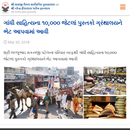
મુખ્ય પૃષ્ઠ
ગાંધી સાહિત્યના ૧૦,૦૦૦ જેટલાં પુસ્તકો ગ્રંથાલયને
ભેટ આપવામાં આવી
અમારા વિષે
Mar 30, 2018
ઉદ્દેશ ,હેતુ અને ધ્યેય
શ્રી લલ્લુભાઇ મકનજી પટેલના પરિવાર તરફથી ગાંધી સાહિત્યના ૧૦,૦૦૦
ઈતિહાસ
જેટલાં પુસ્તકો ગ્રંથાલયને ભેટ આપવામાં આવી.
એક ઝાંખી
સિદ્ધિઓ
સુવિધાઓ
વિભાગો
સ્વપ્ન યોજનાઓ
પુસ્તકાલયના પ્રકાશનો, પ્રદર્શનો તથા પુસ્તક – વિમોચન
સયાજી લાઇબ્રેરી ગીત