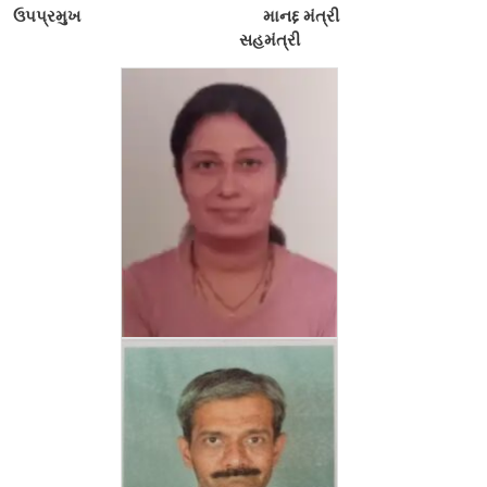
ઉપપ્રમુખ માનદ્દ મંત્રી
સહમંત્રી