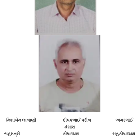
નિશાબેન લાખાણી દીપકભાઈ પરીખ અમરભાઈ
કંસારા
સહમંત્રી કોષાધ્યક્ષ સહકોષાધ્યક્ષ