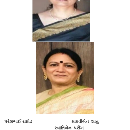
મને ગમતું પુસ્તક – મહિલા વાર્તાલાપ
મને ગમતું પુસ્તક – સર્વજન વાર્તાલાપ
જ્ઞાન પરબ
વાચન અભિયાનો
Gujarati
English
Gujarati
Hindi
પરેશભાઈ રાઠોડ માધવીબેન શાહ
સ્વાતિબેન પરીખ