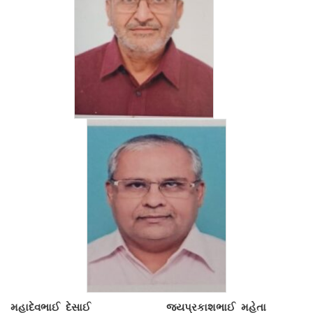
વિશિષ્ટ મુલાકાતીઓ
અમારો પરિવાર
વર્તમાન કારોબારી સમિતિ
ટ્રસ્ટી મંડળના સભ્યશ્રીઓ
કર્મચારીગણ
ભૂતપૂર્વ હોદ્દેદારો
સભ્યપદ-નીતિ નિયમો
પ્રબુધ્ધ વાચકો
નીતિ નિયમો
ગેલેરી
ફોટો ગેલરી
મહાદેવભાઈ દેસાઈ જયપ્રકાશભાઈ મહેતા
સમાચાર માધ્યમોની અટારીએથી