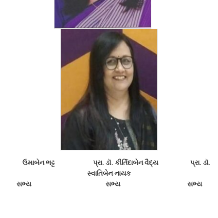
ઉમાબેન ભટ્ટ પ્રા. ડૉ. કીર્તિદાબેન વૈદ્ય પ્રા. ડૉ.
સ્વાતિબેન નાયક
સભ્ય સભ્ય સભ્ય