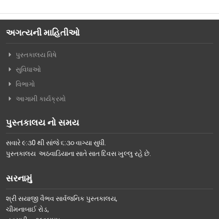
અગત્યની માહિતીઓ
પુસ્તકાલય વિષે
સુવિધાઓ
વિભાગો
આગામી કાર્યક્રમો
પુસ્તકાલય નો સમય
સવારે ૯:૩0 થી સાંજે ૬:૩૦ વાગ્યા સુધી.
પુસ્તકાલય અઠવાડિયાના સાતે સાત દિવસ ખુલ્લુ રહે છે.
સરનામું
શ્રી સયાજી વૈભવ સાર્વજનિક પુસ્તકાલય,
ચીમનાબાઈ રોડ,