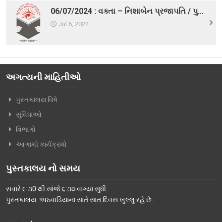
06/07/2024 : વક્તા – નિશાબેન પ્રજાપતિ / પુસ્તક – The Secret (રહસ્ય)
વિશિષ્ટ મુલાકાતીઓ
Jul 6, 2024
અમારો પરિવાર
વર્તમાન કારોબારી સમિતિ
ટ્રસ્ટી મંડળના સભ્યશ્રીઓ
અગત્યની માહિતીઓ
કર્મચારીગણ
પુસ્તકાલય વિષે
ભૂતપૂર્વ હોદ્દેદારો
સુવિધાઓ
સભ્યપદ-નીતિ નિયમો
વિભાગો
આગામી કાર્યક્રમો
પ્રબુધ્ધ વાચકો
નીતિ નિયમો
પુસ્તકાલય નો સમય
ગેલેરી
સવારે ૯:૩0 થી સાંજે ૬:૩૦ વાગ્યા સુધી.
પુસ્તકાલય અઠવાડિયાના સાતે સાત દિવસ ખુલ્લુ રહે છે.
ફોટો ગેલરી
સમાચાર માધ્યમોની અટારીએથી