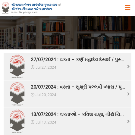
મુખ્ય પૃષ્ઠ
અમારા વિષે
ઉદ્દેશ ,હેતુ અને ધ્યેય
ઈતિહાસ
27/07/2024 : વક્તા – કર્ણ મહાદેવ દેસાઈ / પુસ્તક – AI for Defense and Intelligence
એક ઝાંખી
Jul 27, 2024
સિદ્ધિઓ
20/07/2024 : વક્તા – સુશ્રી પલ્લવી વ્યાસ / પુસ્તક – કેરી ઓન પેશન્ટ
સુવિધાઓ
Jul 20, 2024
વિભાગો
સ્વપ્ન યોજનાઓ
13/07/2024 : વક્તાઓ – કવિશ રાણા, તીર્થ ચિલવેરી, વિભૂતિ દેસાઈ, પર્લ લાડ
પુસ્તકાલયના પ્રકાશનો, પ્રદર્શનો તથા પુસ્તક – વિમોચન
Jul 13, 2024
સયાજી લાઇબ્રેરી ગીત