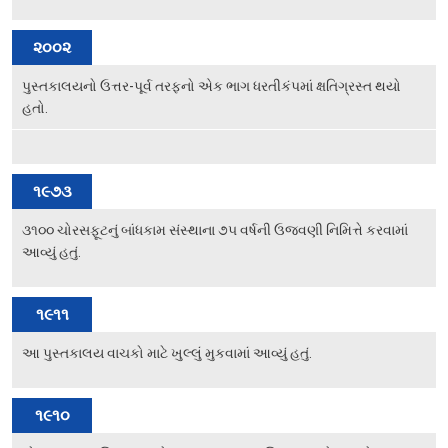
વિશિષ્ટ મુલાકાતીઓ
૨૦૦૨
અમારો પરિવાર
પુસ્તકાલયનો ઉત્તર-પૂર્વ તરફનો એક ભાગ ધરતીકંપમાં ક્ષતિગ્રસ્ત થયો
વર્તમાન કારોબારી સમિતિ
હતો.
ટ્રસ્ટી મંડળના સભ્યશ્રીઓ
કર્મચારીગણ
૧૯૭૩
ભૂતપૂર્વ હોદ્દેદારો
૩૧૦૦ ચોરસફૂટનું બાંધકામ સંસ્થાના ૭૫ વર્ષની ઉજવણી નિમિત્તે કરવામાં
આવ્યું હતું.
સભ્યપદ-નીતિ નિયમો
પ્રબુધ્ધ વાચકો
૧૯૧૧
નીતિ નિયમો
આ પુસ્તકાલય વાચકો માટે ખુલ્લું મુકવામાં આવ્યું હતું.
ગેલેરી
ફોટો ગેલરી
૧૯૧૦
સમાચાર માધ્યમોની અટારીએથી