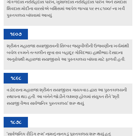
ગોકળદાસ નરસિંહદાસ પારેખ, ખુશાલદાસ નરસિંહદાસ પારેખ અને રામદાસ
શિવદાસ મોદીના વારસોએ બક્ષિસમાં આપેલ જગ્યા પર રૂા ૮૧૦૦/-ના ખર્ચે
સમાચારો
પુસ્તકાલય બાંધવામાં આવ્યું.
આગામી કાર્યક્રમો
૧૯૦૭
પ્રવર્તમાન અભિયાનો
વાંચન વૈવિધ્ય
શ્રીમંત મહારાજા સયાજીરાવની સિલ્વર જ્યુબીલીની ઉજવણીના ખર્ચમાંથી
બચેલ રકમને તત્કાલીન સુબા રાવ બહાદૂર ગોવિંદભાઇ હાથીભાઇ દેસાઇના
મળવા જેવા માણસ
અનુરોધથી મહારાજા સયાજીરાવે આ પુસ્તકાલય બાંધવા માટે ફાળવી હતી.
સંવાદ શૃંખલા
૧૮૯૮
સાહિત્ય પર્વ
વડોદરાના મહારાજા શ્રીમંત સયાજીરાવ ગાયકવાડ દ્વારા આ પુસ્તકાલયની
પુસ્તક વાર્તાલાપ
સ્થાપના થઇ હતી. આ બંનેને જોડીને લક્ષ્મણ હોલમાં સંયુક્ત રીતે 'શ્રી
મને ગમતું પુસ્તક વાર્તાલાપ
સયાજી વૈભવ સાર્વજનિક પુસ્તકાલય' શરૂ થયું.
મને ગમતું પુસ્તક – યુવા વાર્તાલાપ
૧૮૭૮
મને ગમતું પુસ્તક – બાળ વાર્તાલાપ
'સાર્વજનિક રીડિંગ રૂમ' નામનું નાનકડું પુસ્તકાલય શરૂ થયું હતું.