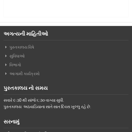
અગત્યની માહિતીઓ
પુસ્તકાલય વિષે
સુવિધાઓ
વિભાગો
આગામી કાર્યક્રમો
પુસ્તકાલય નો સમય
સવારે ૯:૩0 થી સાંજે ૬:૩૦ વાગ્યા સુધી.
પુસ્તકાલય અઠવાડિયાના સાતે સાત દિવસ ખુલ્લુ રહે છે.
સરનામું