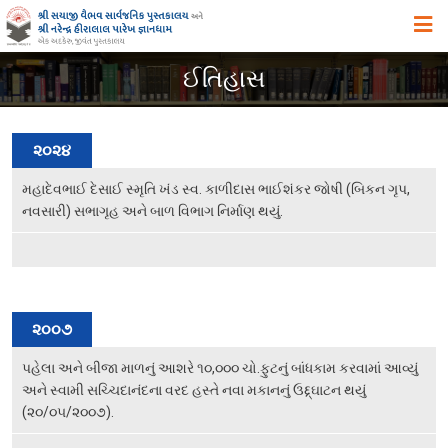
મુખ્ય પૃષ્ઠ
ઈતિહાસ
અમારા વિષે
ઉદ્દેશ ,હેતુ અને ધ્યેય
૨૦૨૪
ઈતિહાસ
મહાદેવભાઈ દેસાઈ સ્મૃતિ ખંડ સ્વ. કાળીદાસ ભાઈશંકર જોષી (બિકન ગૃપ,
નવસારી) સભાગૃહ અને બાળ વિભાગ નિર્માણ થયું.
એક ઝાંખી
સિદ્ધિઓ
સુવિધાઓ
૨૦૦૭
વિભાગો
પહેલા અને બીજા માળનું આશરે ૧૦,૦૦૦ ચો.ફુટનું બાંધકામ કરવામાં આવ્યું
સ્વપ્ન યોજનાઓ
અને સ્વામી સચ્ચિદાનંદના વરદ હસ્તે નવા મકાનનું ઉદ્દ્ઘાટન થયું
પુસ્તકાલયના પ્રકાશનો, પ્રદર્શનો તથા પુસ્તક – વિમોચન
(૨૦/૦૫/૨૦૦૭).
સયાજી લાઇબ્રેરી ગીત