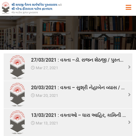
મુખ્ય પૃષ્ઠ
અમારા વિષે
ઉદ્દેશ ,હેતુ અને ધ્યેય
ઈતિહાસ
27/03/2021 : વક્તા –ડૉ. રાજન શેઠજી / પુસ્તક – અંતરયાત્રા
એક ઝાંખી
Mar 27, 2021
સિદ્ધિઓ
20/03/2021 : વક્તા – સુશ્રી નેહાબેન વ્યાસ / પુસ્તક – જુવો, જીવનને નિરાળી દ્રષ્ટિથી
સુવિધાઓ
Mar 20, 2021
વિભાગો
સ્વપ્ન યોજનાઓ
13/03/2021 : વક્તાઓ – ધારા આહિર, કામિની મિશ્રા, ઝલક રૂડાણી, સંજના પ્રજાપતિ
પુસ્તકાલયના પ્રકાશનો, પ્રદર્શનો તથા પુસ્તક – વિમોચન
Mar 13, 2021
સયાજી લાઇબ્રેરી ગીત