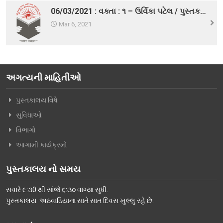
06/03/2021 : વક્તા : ૧ – ઉર્વિકા પટેલ / પુસ્તક – પોતાનો ઓરડો. વક્તા : ૨ – અક્ષર પટેલ / પુસ્તક – India’s Most Fearless -1.
વિશિષ્ટ મુલાકાતીઓ
Mar 6, 2021
અમારો પરિવાર
વર્તમાન કારોબારી સમિતિ
ટ્રસ્ટી મંડળના સભ્યશ્રીઓ
અગત્યની માહિતીઓ
કર્મચારીગણ
પુસ્તકાલય વિષે
ભૂતપૂર્વ હોદ્દેદારો
સુવિધાઓ
સભ્યપદ-નીતિ નિયમો
વિભાગો
આગામી કાર્યક્રમો
પ્રબુધ્ધ વાચકો
નીતિ નિયમો
પુસ્તકાલય નો સમય
ગેલેરી
સવારે ૯:૩0 થી સાંજે ૬:૩૦ વાગ્યા સુધી.
પુસ્તકાલય અઠવાડિયાના સાતે સાત દિવસ ખુલ્લુ રહે છે.
ફોટો ગેલરી
સમાચાર માધ્યમોની અટારીએથી