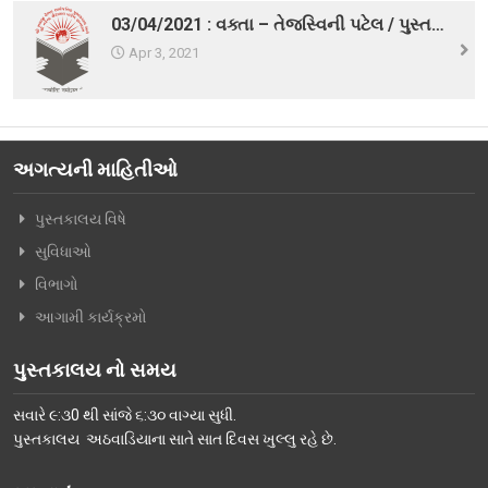
03/04/2021 : વક્તા – તેજસ્વિની પટેલ / પુસ્તક – અઘરો છે આ પ્રેમ અને અઘરા છે આશીર્વાદ !
વિશિષ્ટ મુલાકાતીઓ
Apr 3, 2021
અમારો પરિવાર
વર્તમાન કારોબારી સમિતિ
ટ્રસ્ટી મંડળના સભ્યશ્રીઓ
અગત્યની માહિતીઓ
કર્મચારીગણ
પુસ્તકાલય વિષે
ભૂતપૂર્વ હોદ્દેદારો
સુવિધાઓ
સભ્યપદ-નીતિ નિયમો
વિભાગો
આગામી કાર્યક્રમો
પ્રબુધ્ધ વાચકો
નીતિ નિયમો
પુસ્તકાલય નો સમય
ગેલેરી
સવારે ૯:૩0 થી સાંજે ૬:૩૦ વાગ્યા સુધી.
પુસ્તકાલય અઠવાડિયાના સાતે સાત દિવસ ખુલ્લુ રહે છે.
ફોટો ગેલરી
સમાચાર માધ્યમોની અટારીએથી