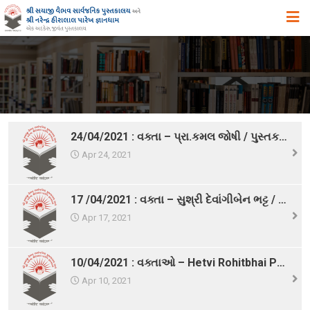
મુખ્ય પૃષ્ઠ
અમારા વિષે
ઉદ્દેશ ,હેતુ અને ધ્યેય
ઈતિહાસ
24/04/2021 : વક્તા – પ્રા.કમલ જોષી / પુસ્તક – રામાયણ
એક ઝાંખી
Apr 24, 2021
સિદ્ધિઓ
17 /04/2021 : વક્તા – સુશ્રી દેવાંગીબેન ભટ્ટ / પુસ્તક – Bengal Nights
સુવિધાઓ
Apr 17, 2021
વિભાગો
સ્વપ્ન યોજનાઓ
10/04/2021 : વક્તાઓ – Hetvi Rohitbhai Patel, Vashishth D. Dave
પુસ્તકાલયના પ્રકાશનો, પ્રદર્શનો તથા પુસ્તક – વિમોચન
Apr 10, 2021
સયાજી લાઇબ્રેરી ગીત