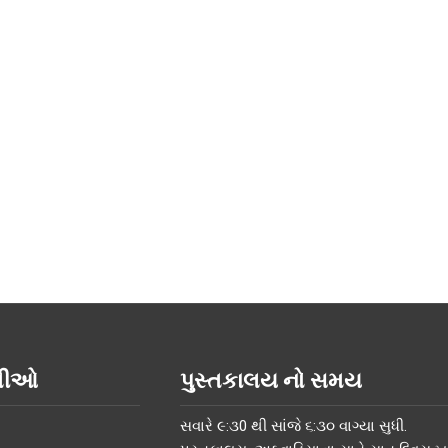
િતીઓ
પુસ્તકાલય નો સમય
સવારે ૯:૩0 થી સાંજે ૬:૩૦ વાગ્યા સુધી.