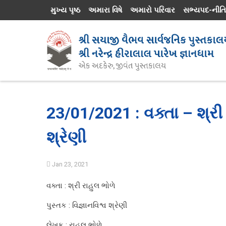
મુખ્ય પૃષ્ઠ
અમારા વિષે
અમારો પરિવાર
સભ્યપદ-નીતિ
23/01/2021 : વક્તા – શ્રી ર
શ્રેણી
Jan 23, 2021
વક્તા :
શ્રી રાહુલ ભોળે
પુસ્તક : વિજ્ઞાનવિશ્વ શ્રેણી
લેખક :
રાહુલ ભોળે