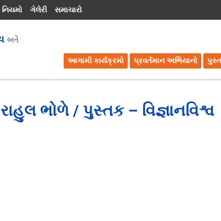
 નિયમો
ગેલેરી
સમાચારો
આગામી કાર્યક્રમો
પ્રવર્તમાન અભિયાનો
પુસ્
ાહુલ ભોળે / પુસ્તક – વિજ્ઞાનવિશ્વ