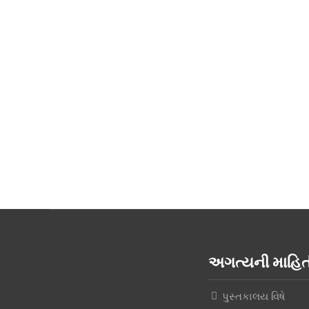
અગત્યની માહ
પુસ્તકાલય વિષે