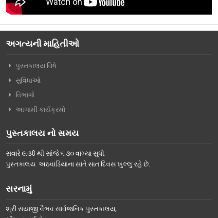
વિશિષ્ટ મુલાકાતીઓ
અમારો પરિવાર
અગત્યની માહિતીઓ
વર્તમાન કારોબારી સમિતિ
પુસ્તકાલય વિષે
ટ્રસ્ટી મંડળના સભ્યશ્રીઓ
સુવિધાઓ
કર્મચારીગણ
વિભાગો
ભૂતપૂર્વ હોદ્દેદારો
આગામી કાર્યક્રમો
સભ્યપદ-નીતિ નિયમો
પુસ્તકાલય નો સમય
પ્રબુધ્ધ વાચકો
સવારે ૯:૩0 થી સાંજે ૬:૩૦ વાગ્યા સુધી.
નીતિ નિયમો
પુસ્તકાલય અઠવાડિયાના સાતે સાત દિવસ ખુલ્લુ રહે છે.
ગેલેરી
સરનામું
ફોટો ગેલરી
શ્રી સયાજી વૈભવ સાર્વજનિક પુસ્તકાલય,
સમાચાર માધ્યમોની અટારીએથી