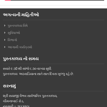
વિશિષ્ટ મુલાકાતીઓ
અગત્યની માહિતીઓ
અમારો પરિવાર
પુસ્તકાલય વિષે
વર્તમાન કારોબારી સમિતિ
સુવિધાઓ
ટ્રસ્ટી મંડળના સભ્યશ્રીઓ
વિભાગો
કર્મચારીગણ
આગામી કાર્યક્રમો
ભૂતપૂર્વ હોદ્દેદારો
પુસ્તકાલય નો સમય
સભ્યપદ-નીતિ નિયમો
સવારે ૯:૩0 થી સાંજે ૬:૩૦ વાગ્યા સુધી.
પ્રબુધ્ધ વાચકો
પુસ્તકાલય અઠવાડિયાના સાતે સાત દિવસ ખુલ્લુ રહે છે.
નીતિ નિયમો
સરનામું
ગેલેરી
શ્રી સયાજી વૈભવ સાર્વજનિક પુસ્તકાલય,
ફોટો ગેલરી
ચીમનાબાઈ રોડ,
સમાચાર માધ્યમોની અટારીએથી
નવસારી – ૩૯૬૪૪૫