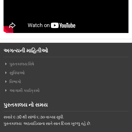
વિશિષ્ટ મુલાકાતીઓ
અમારો પરિવાર
વર્તમાન કારોબારી સમિતિ
ટ્રસ્ટી મંડળના સભ્યશ્રીઓ
અગત્યની માહિતીઓ
કર્મચારીગણ
પુસ્તકાલય વિષે
ભૂતપૂર્વ હોદ્દેદારો
સુવિધાઓ
સભ્યપદ-નીતિ નિયમો
વિભાગો
પ્રબુધ્ધ વાચકો
આગામી કાર્યક્રમો
નીતિ નિયમો
પુસ્તકાલય નો સમય
ગેલેરી
સવારે ૯:૩0 થી સાંજે ૬:૩૦ વાગ્યા સુધી.
ફોટો ગેલરી
પુસ્તકાલય અઠવાડિયાના સાતે સાત દિવસ ખુલ્લુ રહે છે.
સમાચાર માધ્યમોની અટારીએથી