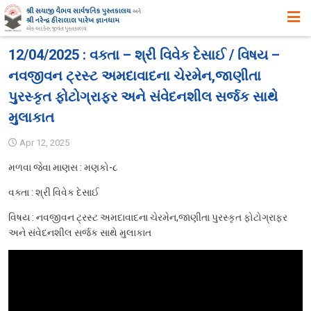
મુખ્ય પૃષ્ઠ
12/04/2025 : વક્તા – શ્રી વિવેક દેસાઈ / વિષય –
નવજીવન ટ્રસ્ટ અમદાવાદના ચેરમેન,જાણીતા
અમારા વિષે
પુરસ્કૃત ફોટોગ્રાફર અને સંવેદનશીલ સર્જક સાથે
ઉદ્દેશ ,હેતુ અને ધ્યેય
મુલાકાત
ઈતિહાસ
Apr 12, 2025
એક ઝાંખી
મળવા જેવા માણસ :
મણકો-૮
સિદ્ધિઓ
વક્તા : શ્રી વિવેક દેસાઈ
સુવિધાઓ
વિષય : નવજીવન ટ્રસ્ટ અમદાવાદના ચેરમેન,જાણીતા પુરસ્કૃત ફોટોગ્રાફર
વિભાગો
અને સંવેદનશીલ સર્જક સાથે મુલાકાત
સ્વપ્ન યોજનાઓ
પુસ્તકાલયના પ્રકાશનો, પ્રદર્શનો તથા પુસ્તક – વિમોચન
સયાજી લાઇબ્રેરી ગીત