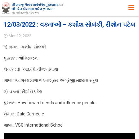
મુખ્ય પૃષ્ઠ
12/03/2022 : વક્તાઓ – કશીશ સોલંકી, રીશોન પટેલ
અમારા વિષે
Mar 12, 2022
ઉદ્દેશ ,હેતુ અને ધ્યેય
૧). વક્તા : કશીશ સોલંકી
ઈતિહાસ
પુસ્તક : ઓક્સિજન
એક ઝાંખી
લેખક : ડૉ. આઈ.કે. વીજળીવાળા
સિદ્ધિઓ
શાળા : આશ્રમશાળા ભકતાશ્રમ અંગ્રેજી માધ્યમ સ્કૂલ
સુવિધાઓ
૨). વક્તા : રીશોન પટેલ
પુસ્તક : How to win friends and influence people
વિભાગો
લેખક : Dale Carnegie
સ્વપ્ન યોજનાઓ
શાળા : VSG International School
પુસ્તકાલયના પ્રકાશનો, પ્રદર્શનો તથા પુસ્તક – વિમોચન
સયાજી લાઇબ્રેરી ગીત