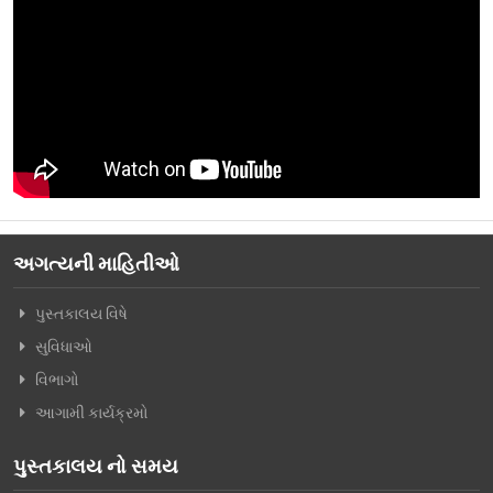
વિશિષ્ટ મુલાકાતીઓ
અમારો પરિવાર
વર્તમાન કારોબારી સમિતિ
ટ્રસ્ટી મંડળના સભ્યશ્રીઓ
કર્મચારીગણ
ભૂતપૂર્વ હોદ્દેદારો
અગત્યની માહિતીઓ
સભ્યપદ-નીતિ નિયમો
પુસ્તકાલય વિષે
પ્રબુધ્ધ વાચકો
સુવિધાઓ
નીતિ નિયમો
વિભાગો
ગેલેરી
આગામી કાર્યક્રમો
ફોટો ગેલરી
પુસ્તકાલય નો સમય
સમાચાર માધ્યમોની અટારીએથી