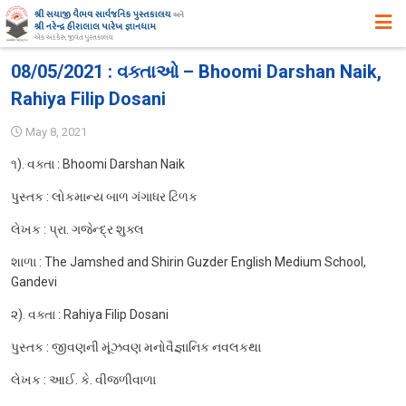
મુખ્ય પૃષ્ઠ
08/05/2021 : વક્તાઓ – Bhoomi Darshan Naik,
Rahiya Filip Dosani
અમારા વિષે
May 8, 2021
ઉદ્દેશ ,હેતુ અને ધ્યેય
૧). વક્તા : Bhoomi Darshan Naik
ઈતિહાસ
પુસ્તક : લોકમાન્ય બાળ ગંગાધર ટિળક
એક ઝાંખી
લેખક : પ્રા. ગજેન્દ્ર શુક્લ
સિદ્ધિઓ
શાળા : The Jamshed and Shirin Guzder English Medium School,
સુવિધાઓ
Gandevi
વિભાગો
૨). વક્તા : Rahiya Filip Dosani
સ્વપ્ન યોજનાઓ
પુસ્તક : જીવણની મૂંઝવણ મનોવૈજ્ઞાનિક નવલકથા
પુસ્તકાલયના પ્રકાશનો, પ્રદર્શનો તથા પુસ્તક – વિમોચન
લેખક : આઈ. કે. વીજળીવાળા
સયાજી લાઇબ્રેરી ગીત