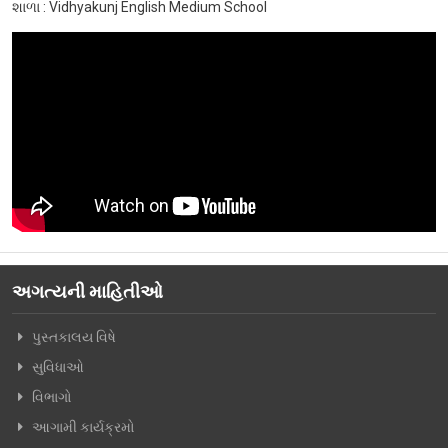
શાળા : Vidhyakunj English Medium School
વિશિષ્ટ મુલાકાતીઓ
અમારો પરિવાર
વર્તમાન કારોબારી સમિતિ
ટ્રસ્ટી મંડળના સભ્યશ્રીઓ
કર્મચારીગણ
ભૂતપૂર્વ હોદ્દેદારો
સભ્યપદ-નીતિ નિયમો
અગત્યની માહિતીઓ
પ્રબુધ્ધ વાચકો
નીતિ નિયમો
પુસ્તકાલય વિષે
સુવિધાઓ
ગેલેરી
વિભાગો
ફોટો ગેલરી
આગામી કાર્યક્રમો
સમાચાર માધ્યમોની અટારીએથી