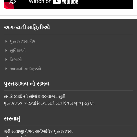
વિશિષ્ટ મુલાકાતીઓ
અમારો પરિવાર
અગત્યની માહિતીઓ
વર્તમાન કારોબારી સમિતિ
પુસ્તકાલય વિષે
ટ્રસ્ટી મંડળના સભ્યશ્રીઓ
સુવિધાઓ
કર્મચારીગણ
વિભાગો
ભૂતપૂર્વ હોદ્દેદારો
આગામી કાર્યક્રમો
સભ્યપદ-નીતિ નિયમો
પુસ્તકાલય નો સમય
પ્રબુધ્ધ વાચકો
સવારે ૯:૩0 થી સાંજે ૬:૩૦ વાગ્યા સુધી.
નીતિ નિયમો
પુસ્તકાલય અઠવાડિયાના સાતે સાત દિવસ ખુલ્લુ રહે છે.
ગેલેરી
સરનામું
ફોટો ગેલરી
શ્રી સયાજી વૈભવ સાર્વજનિક પુસ્તકાલય,
સમાચાર માધ્યમોની અટારીએથી