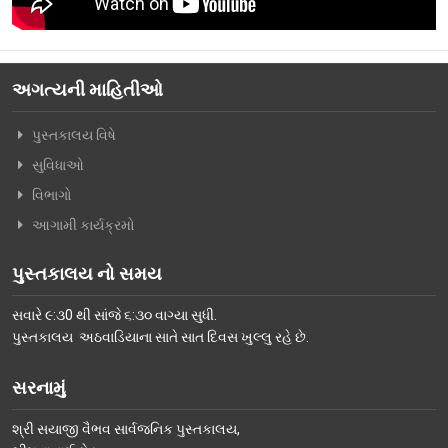
વિશિષ્ટ મુલાકાતીઓ
અમારો પરિવાર
અગત્યની માહિતીઓ
વર્તમાન કારોબારી સમિતિ
પુસ્તકાલય વિષે
ટ્રસ્ટી મંડળના સભ્યશ્રીઓ
સુવિધાઓ
કર્મચારીગણ
વિભાગો
ભૂતપૂર્વ હોદ્દેદારો
આગામી કાર્યક્રમો
સભ્યપદ-નીતિ નિયમો
પુસ્તકાલય નો સમય
પ્રબુધ્ધ વાચકો
સવારે ૯:૩0 થી સાંજે ૬:૩૦ વાગ્યા સુધી.
નીતિ નિયમો
પુસ્તકાલય અઠવાડિયાના સાતે સાત દિવસ ખુલ્લુ રહે છે.
ગેલેરી
સરનામું
ફોટો ગેલરી
શ્રી સયાજી વૈભવ સાર્વજનિક પુસ્તકાલય,
સમાચાર માધ્યમોની અટારીએથી