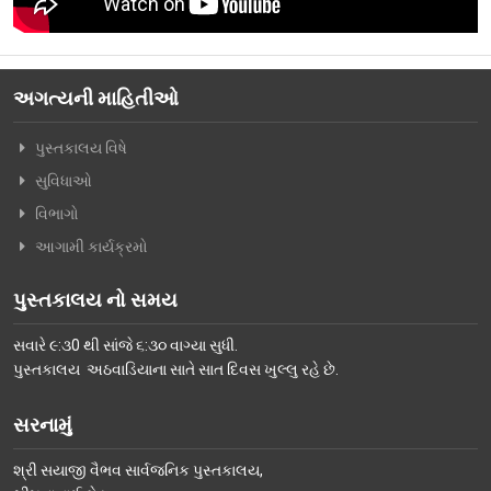
વિશિષ્ટ મુલાકાતીઓ
અમારો પરિવાર
અગત્યની માહિતીઓ
વર્તમાન કારોબારી સમિતિ
પુસ્તકાલય વિષે
ટ્રસ્ટી મંડળના સભ્યશ્રીઓ
સુવિધાઓ
કર્મચારીગણ
વિભાગો
ભૂતપૂર્વ હોદ્દેદારો
આગામી કાર્યક્રમો
સભ્યપદ-નીતિ નિયમો
પુસ્તકાલય નો સમય
પ્રબુધ્ધ વાચકો
સવારે ૯:૩0 થી સાંજે ૬:૩૦ વાગ્યા સુધી.
નીતિ નિયમો
પુસ્તકાલય અઠવાડિયાના સાતે સાત દિવસ ખુલ્લુ રહે છે.
ગેલેરી
સરનામું
ફોટો ગેલરી
શ્રી સયાજી વૈભવ સાર્વજનિક પુસ્તકાલય,
સમાચાર માધ્યમોની અટારીએથી