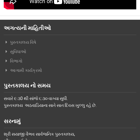
વિશિષ્ટ મુલાકાતીઓ
અમારો પરિવાર
અગત્યની માહિતીઓ
વર્તમાન કારોબારી સમિતિ
પુસ્તકાલય વિષે
ટ્રસ્ટી મંડળના સભ્યશ્રીઓ
સુવિધાઓ
કર્મચારીગણ
વિભાગો
ભૂતપૂર્વ હોદ્દેદારો
આગામી કાર્યક્રમો
સભ્યપદ-નીતિ નિયમો
પુસ્તકાલય નો સમય
પ્રબુધ્ધ વાચકો
સવારે ૯:૩0 થી સાંજે ૬:૩૦ વાગ્યા સુધી.
નીતિ નિયમો
પુસ્તકાલય અઠવાડિયાના સાતે સાત દિવસ ખુલ્લુ રહે છે.
ગેલેરી
સરનામું
ફોટો ગેલરી
શ્રી સયાજી વૈભવ સાર્વજનિક પુસ્તકાલય,
સમાચાર માધ્યમોની અટારીએથી