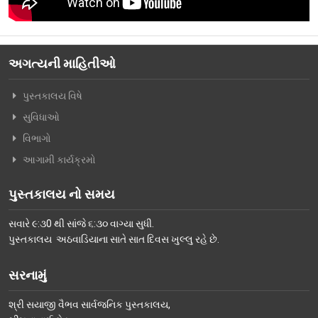
વિશિષ્ટ મુલાકાતીઓ
અમારો પરિવાર
અગત્યની માહિતીઓ
વર્તમાન કારોબારી સમિતિ
પુસ્તકાલય વિષે
ટ્રસ્ટી મંડળના સભ્યશ્રીઓ
સુવિધાઓ
કર્મચારીગણ
વિભાગો
ભૂતપૂર્વ હોદ્દેદારો
આગામી કાર્યક્રમો
સભ્યપદ-નીતિ નિયમો
પુસ્તકાલય નો સમય
પ્રબુધ્ધ વાચકો
સવારે ૯:૩0 થી સાંજે ૬:૩૦ વાગ્યા સુધી.
નીતિ નિયમો
પુસ્તકાલય અઠવાડિયાના સાતે સાત દિવસ ખુલ્લુ રહે છે.
ગેલેરી
સરનામું
ફોટો ગેલરી
શ્રી સયાજી વૈભવ સાર્વજનિક પુસ્તકાલય,
સમાચાર માધ્યમોની અટારીએથી