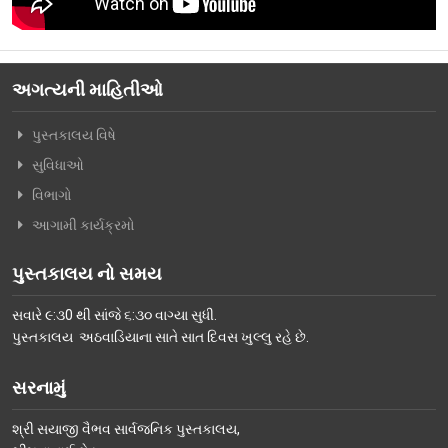
વિશિષ્ટ મુલાકાતીઓ
અમારો પરિવાર
અગત્યની માહિતીઓ
વર્તમાન કારોબારી સમિતિ
પુસ્તકાલય વિષે
ટ્રસ્ટી મંડળના સભ્યશ્રીઓ
સુવિધાઓ
કર્મચારીગણ
વિભાગો
ભૂતપૂર્વ હોદ્દેદારો
આગામી કાર્યક્રમો
સભ્યપદ-નીતિ નિયમો
પુસ્તકાલય નો સમય
પ્રબુધ્ધ વાચકો
સવારે ૯:૩0 થી સાંજે ૬:૩૦ વાગ્યા સુધી.
નીતિ નિયમો
પુસ્તકાલય અઠવાડિયાના સાતે સાત દિવસ ખુલ્લુ રહે છે.
ગેલેરી
સરનામું
ફોટો ગેલરી
શ્રી સયાજી વૈભવ સાર્વજનિક પુસ્તકાલય,
સમાચાર માધ્યમોની અટારીએથી