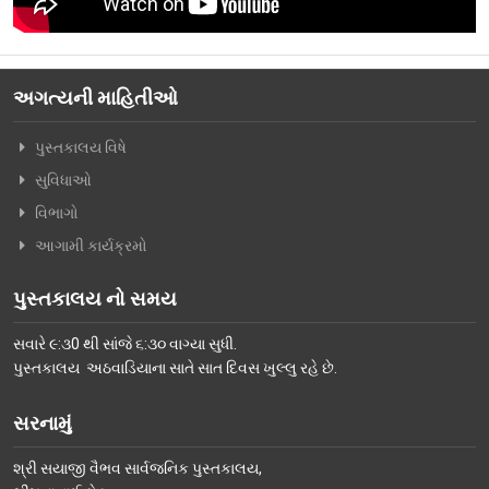
વિશિષ્ટ મુલાકાતીઓ
અમારો પરિવાર
અગત્યની માહિતીઓ
વર્તમાન કારોબારી સમિતિ
પુસ્તકાલય વિષે
ટ્રસ્ટી મંડળના સભ્યશ્રીઓ
સુવિધાઓ
કર્મચારીગણ
વિભાગો
ભૂતપૂર્વ હોદ્દેદારો
આગામી કાર્યક્રમો
સભ્યપદ-નીતિ નિયમો
પુસ્તકાલય નો સમય
પ્રબુધ્ધ વાચકો
સવારે ૯:૩0 થી સાંજે ૬:૩૦ વાગ્યા સુધી.
નીતિ નિયમો
પુસ્તકાલય અઠવાડિયાના સાતે સાત દિવસ ખુલ્લુ રહે છે.
ગેલેરી
સરનામું
ફોટો ગેલરી
શ્રી સયાજી વૈભવ સાર્વજનિક પુસ્તકાલય,
સમાચાર માધ્યમોની અટારીએથી