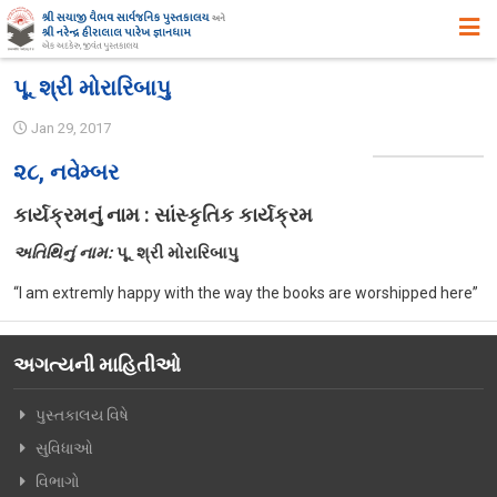
મુખ્ય પૃષ્ઠ
પૂ. શ્રી મોરારિબાપુ
અમારા વિષે
Jan 29, 2017
ઉદ્દેશ ,હેતુ અને ધ્યેય
૨૮, નવેમ્બર
ઈતિહાસ
કાર્યક્રમનું નામ : સાંસ્કૃતિક કાર્યક્રમ
એક ઝાંખી
અતિથિનું નામ:
પૂ. શ્રી મોરારિબાપુ
સિદ્ધિઓ
“I am extremly happy with the way the books are worshipped here”
સુવિધાઓ
અગત્યની માહિતીઓ
વિભાગો
સ્વપ્ન યોજનાઓ
પુસ્તકાલય વિષે
સુવિધાઓ
પુસ્તકાલયના પ્રકાશનો, પ્રદર્શનો તથા પુસ્તક – વિમોચન
વિભાગો
સયાજી લાઇબ્રેરી ગીત