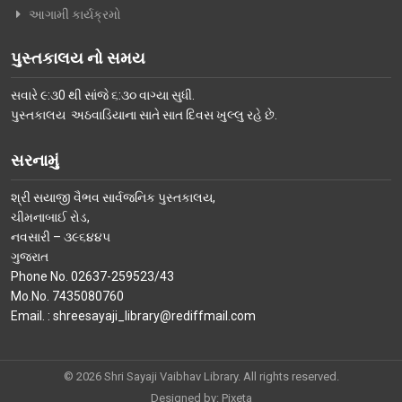
આગામી કાર્યક્રમો
વિશિષ્ટ મુલાકાતીઓ
પુસ્તકાલય નો સમય
અમારો પરિવાર
સવારે ૯:૩0 થી સાંજે ૬:૩૦ વાગ્યા સુધી.
વર્તમાન કારોબારી સમિતિ
પુસ્તકાલય અઠવાડિયાના સાતે સાત દિવસ ખુલ્લુ રહે છે.
ટ્રસ્ટી મંડળના સભ્યશ્રીઓ
સરનામું
કર્મચારીગણ
ભૂતપૂર્વ હોદ્દેદારો
શ્રી સયાજી વૈભવ સાર્વજનિક પુસ્તકાલય,
ચીમનાબાઈ રોડ,
સભ્યપદ-નીતિ નિયમો
નવસારી – ૩૯૬૪૪૫
ગુજરાત
પ્રબુધ્ધ વાચકો
Phone No. 02637-259523/43
Mo.No. 7435080760
નીતિ નિયમો
Email. : shreesayaji_library@rediffmail.com
ગેલેરી
ફોટો ગેલરી
© 2026 Shri Sayaji Vaibhav Library. All rights reserved.
સમાચાર માધ્યમોની અટારીએથી
Designed by:
Pixeta