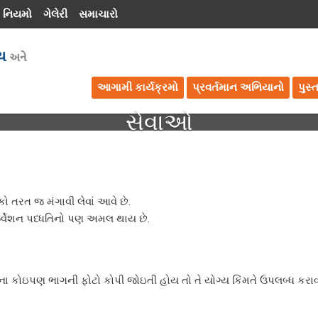
 નિયમો
ગેલેરી
સમાચારો
આગામી કાર્યક્રમો
પ્રવર્તમાન અભિયાનો
પુસ્
સેવાઓ
કો તરત જ મંગાવી લેવાં આવે છે.
ીઝર્વેશન પધ્ધતિનો પણ અમલ થાય છે.
 કોઇપણ ભાગની ફોટો કોપી જોઇતી હોય તો તે યોગ્ય કિંમતે ઉપલબ્ધ કરાવ