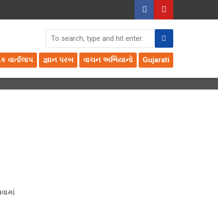
તક વાર્તાલાપ
જ્ઞાન પરબ
વાચન અભિયાનો
Gujarati
વામાં