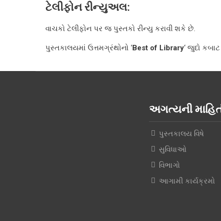
ટેલીફોન રીન્યુઅલ:
વાચકો ટેલીફોન પર જ પુસ્તકો રીન્યુ કરાવી શકે છે.
પુસ્તકાલયમાં ઉત્તમગ્રંથોનો ‘
Best of Library
‘ જુદો કબાટ 
અગત્યની માહ
પુસ્તકાલય વિષે
સુવિધાઓ
વિભાગો
આગામી કાર્યક્રમો