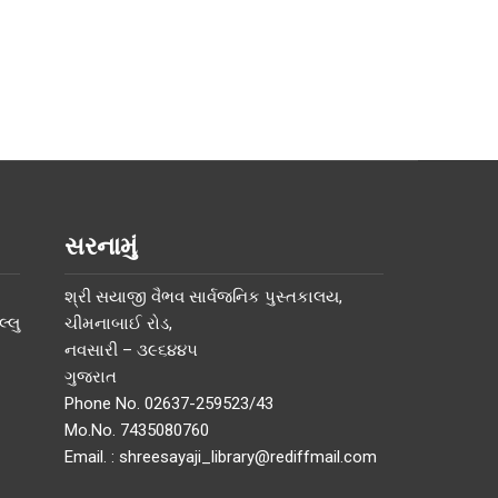
સરનામું
શ્રી સયાજી વૈભવ સાર્વજનિક પુસ્તકાલય,
્લુ
ચીમનાબાઈ રોડ,
નવસારી – ૩૯૬૪૪૫
ગુજરાત
Phone No. 02637-259523/43
Mo.No. 7435080760
Email. : shreesayaji_library@rediffmail.com