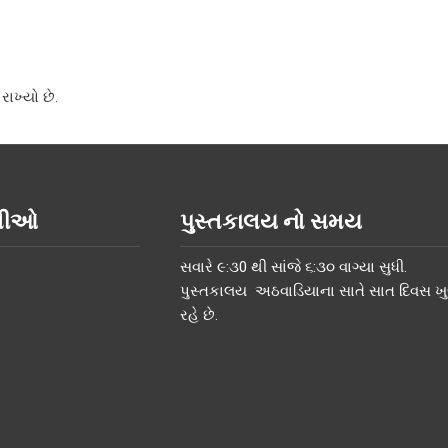
રાખ્યો છે.
િતીઓ
પુસ્તકાલય નો સમય
સવારે ૯:૩0 થી સાંજે ૬:૩૦ વાગ્યા સુધી.
પુસ્તકાલય અઠવાડિયાના સાતે સાત દિવસ ખુલ
રહે છે.