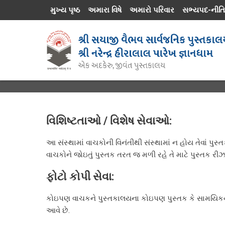
મુખ્ય પૃષ્ઠ
અમારા વિષે
અમારો પરિવાર
સભ્યપદ-નીતિ
વિશિષ્ટતાઓ / વિશેષ સેવાઓ:
આ સંસ્થામાં વાચકોની વિનંતીથી સંસ્થામાં ન હોય તેવાં પુસ્ત
વાચકોને જોઇતું પુસ્તક તરત જ મળી રહે તે માટે પુસ્તક ર
ફોટો કોપી સેવા:
કોઇપણ વાચકને પુસ્તકાલયના કોઇપણ પુસ્તક કે સામયિકના
આવે છે.