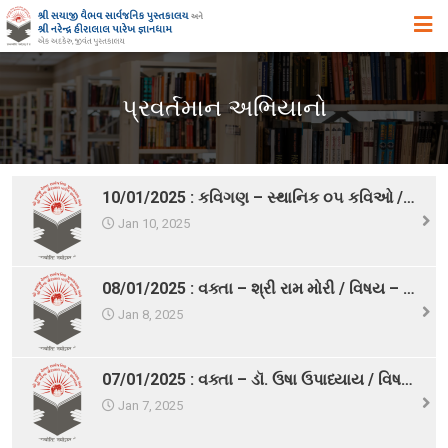
મુખ્ય પૃષ્ઠ
પ્રવર્તમાન અભિયાનો
અમારા વિષે
ઉદ્દેશ ,હેતુ અને ધ્યેય
ઈતિહાસ
10/01/2025 : કવિગણ – સ્થાનિક ૦૫ કવિઓ / વિષય – સ્થાનિક કવિઓની કાવ્ય પ્રસ્તુતિ
એક ઝાંખી
Jan 10, 2025
સિદ્ધિઓ
08/01/2025 : વક્તા – શ્રી રામ મોરી / વિષય – લોકસાહિત્યમાં લોક સંવાદ
સુવિધાઓ
Jan 8, 2025
વિભાગો
સ્વપ્ન યોજનાઓ
07/01/2025 : વક્તા – ડૉ. ઉષા ઉપાધ્યાય / વિષય – કબીર અને ટાગોરનાં કાવ્યરંગ
પુસ્તકાલયના પ્રકાશનો, પ્રદર્શનો તથા પુસ્તક – વિમોચન
Jan 7, 2025
સયાજી લાઇબ્રેરી ગીત