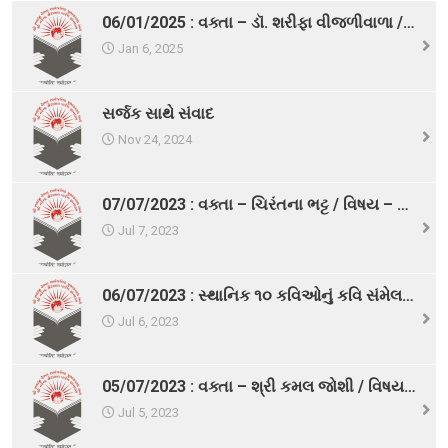
06/01/2025 : વક્તા – ડૉ. શરીફા વીજળીવાળા / વિષય – ભારતીય સાહિત્યમાં નારી ચેતના
વિશિષ્ટ મુલાકાતીઓ
Jan 6, 2025
અમારો પરિવાર
વર્તમાન કારોબારી સમિતિ
સર્જક સાથે સંવાદ
Nov 24, 2024
ટ્રસ્ટી મંડળના સભ્યશ્રીઓ
કર્મચારીગણ
07/07/2023 : વક્તા – ચિરંતના ભટ્ટ / વિષય – પત્રકારત્વનો પ્રવાસ
ભૂતપૂર્વ હોદ્દેદારો
Jul 7, 2023
સભ્યપદ-નીતિ નિયમો
પ્રબુધ્ધ વાચકો
06/07/2023 : સ્થાનિક ૧૦ કવિઓનું કવિ સંમેલન / વિષય – સ્વરચિત રચનાઓ
Jul 6, 2023
નીતિ નિયમો
ગેલેરી
05/07/2023 : વક્તા – શ્રી કમલ જોશી / વિષય – મહાભારત : આધુનિક દૃષ્ટિકોણ
ફોટો ગેલરી
Jul 5, 2023
સમાચાર માધ્યમોની અટારીએથી