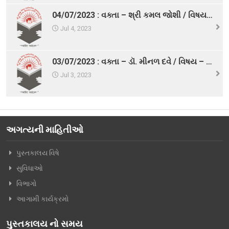
04/07/2023 : વક્તા – શ્રી કમલ જોશી / વિષય – રામાયણ : ઈતિહાસ કથા
સમાચારો
Jul 4, 2023
આગામી કાર્યક્રમો
પ્રવર્તમાન અભિયાનો
03/07/2023 : વક્તા – ડૉ. મીનળ દવે / વિષય – ભારતીય સાહિત્ય : વૈભવ અને વારસો
Jul 3, 2023
વાંચન વૈવિધ્ય
મળવા જેવા માણસ
સંવાદ શૃંખલા
અગત્યની માહિતીઓ
સાહિત્ય પર્વ
પુસ્તક વાર્તાલાપ
પુસ્તકાલય વિષે
સુવિધાઓ
મને ગમતું પુસ્તક વાર્તાલાપ
વિભાગો
મને ગમતું પુસ્તક – યુવા વાર્તાલાપ
આગામી કાર્યક્રમો
મને ગમતું પુસ્તક – બાળ વાર્તાલાપ
પુસ્તકાલય નો સમય